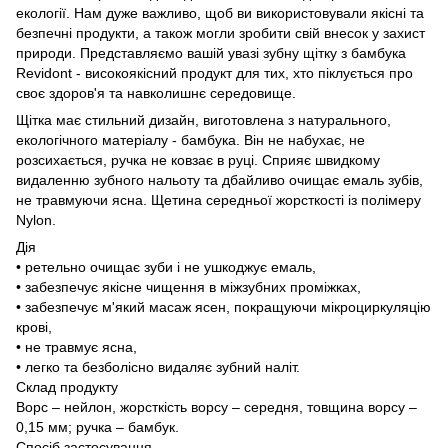
екології. Нам дуже важливо, щоб ви використовували якісні та
безпечні продукти, а також могли зробити свій внесок у захист
природи. Представляємо вашій увазі зубну щітку з бамбука
Revidont - високоякісний продукт для тих, хто піклується про
своє здоров'я та навколишнє середовище.
Щітка має стильний дизайн, виготовлена з натурального,
екологічного матеріалу - бамбука. Він не набухає, не
розсихається, ручка не ковзає в руці. Сприяє швидкому
видаленню зубного нальоту та дбайливо очищає емаль зубів,
не травмуючи ясна. Щетина середньої жорсткості із полімеру
Nylon.
Дія
• ретельно очищає зуби і не ушкоджує емаль,
• забезпечує якісне чищення в міжзубних проміжках,
• забезпечує м'який масаж ясен, покращуючи мікроциркуляцію
крові,
• не травмує ясна,
• легко та безболісно видаляє зубний наліт.
Склад продукту
Ворс – нейлон, жорсткість ворсу – середня, товщина ворсу –
0,15 мм; ручка – бамбук.
Спосіб застосування