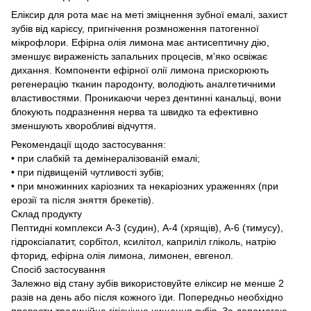
Еліксир для рота має на меті зміцнення зубної емалі, захист
зубів від карієсу, пригнічення розмноження патогенної
мікрофлори. Ефірна олія лимона має антисептичну дію,
зменшує вираженість запальних процесів, м'яко освіжає
дихання. Компоненти ефірної олії лимона прискорюють
регенерацію тканин пародонту, володіють аналгетичними
властивостями. Проникаючи через дентинні канальці, вони
блокують подразнення нерва та швидко та ефективно
зменшують хворобливі відчуття.
Рекомендації щодо застосування:
• при слабкій та демінералізованій емалі;
• при підвищеній чутливості зубів;
• при множинних каріозних та некаріозних ураженнях (при
ерозії та після зняття брекетів).
Склад продукту
Пептидні комплекси А-3 (судин), А-4 (хрящів), А-6 (тимусу),
гідроксіапатит, сорбітол, ксилітол, каприліл гліколь, натрію
фторид, ефірна олія лимона, лимонен, евгенол.
Спосіб застосування
Залежно від стану зубів використовуйте еліксир не менше 2
разів на день або після кожного їди. Попередньо необхідно
провести традиційне гігієнічне чищення зубів. За допомогою