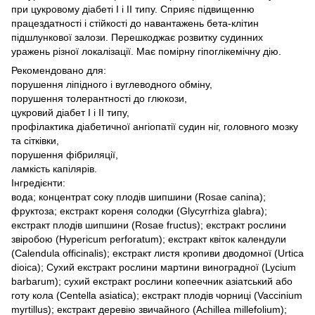
при цукровому діабеті I і II типу. Сприяє підвищенню
працездатності і стійкості до навантажень бета-клітин
підшлункової залози. Перешкоджає розвитку судинних
уражень різної локалізації. Має помірну гіпоглікемічну дію.
Рекомендовано для:
порушення ліпідного і вуглеводного обміну,
порушення толерантності до глюкози,
цукровий діабет I і II типу,
профілактика діабетичної ангіопатії судин ніг, головного мозку
та сітківки,
порушення фібриляції,
ламкість капілярів.
Інгредієнти:
вода; концентрат соку плодів шипшини (Rosae canina);
фруктоза; екстракт кореня солодки (Glycyrrhiza glabra);
екстракт плодів шипшини (Rosae fructus); екстракт рослини
звіробою (Hypericum perforatum); екстракт квіток календули
(Calendula officinalis); екстракт листя кропиви дводомної (Urtica
dioica); Сухий екстракт рослини мартини виноградної (Lycium
barbarum); сухий екстракт рослини копеечник азіатський або
готу кола (Centella asiatica); екстракт плодів чорниці (Vaccinium
myrtillus); екстракт деревію звичайного (Achillea millefolium);