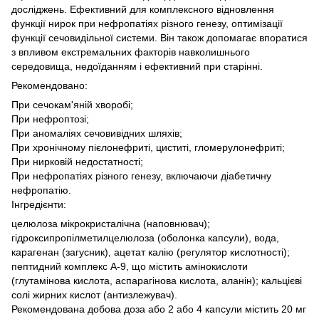
досліджень. Ефективний для комплексного відновлення
функції нирок при нефропатіях різного генезу, оптимізації
функції сечовидільної системи. Він також допомагає впоратися
з впливом екстремальних факторів навколишнього
середовища, недоїданням і ефективний при старінні.
Рекомендовано:
При сечокам'яній хворобі;
При нефроптозі;
При аномаліях сечовивідних шляхів;
При хронічному пієлонефриті, циститі, гломерулонефриті;
При нирковій недостатності;
При нефропатіях різного генезу, включаючи діабетичну
нефропатію.
Інгредієнти:
целюлоза мікрокристалічна (наповнювач);
гідроксипропілметилцелюлоза (оболонка капсули), вода,
карагенан (загусник), ацетат калію (регулятор кислотності);
пептидний комплекс А-9, що містить амінокислоти
(глутамінова кислота, аспарагінова кислота, аланін); кальцієві
солі жирних кислот (антизлежувач).
Рекомендована добова доза або 2 або 4 капсули містить 20 мг