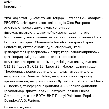
шкіри
Інгредієнти:
Аква, сорбітол, циклометикон, гліцерин, стеарет-21, стеарет-2,
PEG/PPG -14/4 диметикон, олія плодів Olea Europaea,
етилгексил кокоат, диметикон, сополімер
гідроксиетилакрилату/акрилоїлдиметилтаурат натрію,
біофлаволіпідний комплекс активітин (шавлія офіційна) Наліс
Екстракт , екстракт Chamomilla Recutita, екстракт Hypericum
Perforatum, екстракт календули лікарської), калій
цетилфосфат цетеариловий спирт, каприловий/каприновий
тригліцерид, гліцерил моностеарат, феноксіетанол,
етилгексилгліцерин, сополімер дивінілдиметикон/диметикон,
С12-13 Парет-3 , С12-13 Парет-23 , Масло насіння какао
Theobroma, стеаринова кислота, пальмітинова кислота,
екстракт кори Quercus Robur, екстракт кореня перстачу
прямостоячого, екстракт кореня Glycyrrhiza glabra, олія Elaeis
Guineensis, токоферол, акрилати/C10-30 алкілакрилатний
кросполімер, триетаноламін, екстракт насіння Punica
Granatum, динатрій EDTA, BHT, Retinyl Palmitate, Peptidе
Complex AA-3, Parfum.
Як застосовувати: