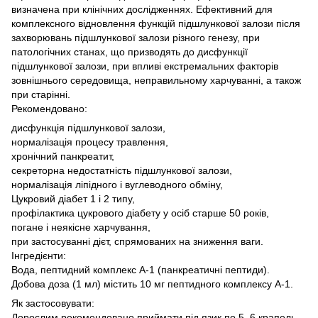
визначена при клінічних дослідженнях. Ефективний для
комплексного відновлення функцій підшлункової залози після
захворювань підшлункової залози різного генезу, при
патологічних станах, що призводять до дисфункції
підшлункової залози, при впливі екстремальних факторів
зовнішнього середовища, неправильному харчуванні, а також
при старінні.
Рекомендовано:
дисфункція підшлункової залози,
нормалізація процесу травлення,
хронічний панкреатит,
секреторна недостатність підшлункової залози,
нормалізація ліпідного і вуглеводного обміну,
Цукровий діабет 1 і 2 типу,
профілактика цукрового діабету у осіб старше 50 років,
погане і неякісне харчування,
при застосуванні дієт, спрямованих на зниження ваги.
Інгредієнти:
Вода, пептидний комплекс А-1 (панкреатичні пептиди).
Добова доза (1 мл) містить 10 мг пептидного комплексу А-1.
Як застосовувати:
Дорослим рекомендовано приймати під язик по 5–6 крапель