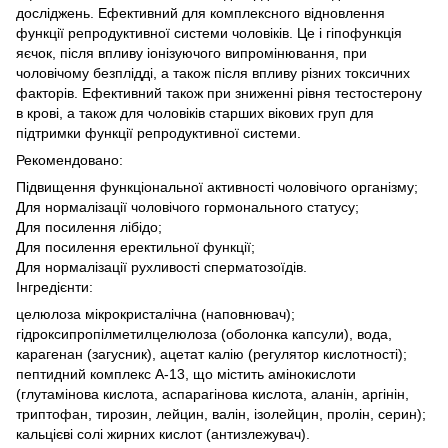
досліджень. Ефективний для комплексного відновлення
функції репродуктивної системи чоловіків. Це і гіпофункція
яєчок, після впливу іонізуючого випромінювання, при
чоловічому безплідді, а також після впливу різних токсичних
факторів. Ефективний також при зниженні рівня тестостерону
в крові, а також для чоловіків старших вікових груп для
підтримки функції репродуктивної системи.
Рекомендовано:
Підвищення функціональної активності чоловічого організму;
Для нормалізації чоловічого гормонального статусу;
Для посилення лібідо;
Для посилення еректильної функції;
Для нормалізації рухливості сперматозоїдів.
Інгредієнти:
целюлоза мікрокристалічна (наповнювач);
гідроксипропілметилцелюлоза (оболонка капсули), вода,
карагенан (загусник), ацетат калію (регулятор кислотності);
пептидний комплекс А-13, що містить амінокислоти
(глутамінова кислота, аспарагінова кислота, аланін, аргінін,
триптофан, тирозин, лейцин, валін, ізолейцин, пролін, серин);
кальцієві солі жирних кислот (антизлежувач).