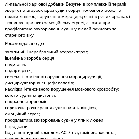
лінгвальної харчової добавки Везуген в комплексній терапії
хворих на атеросклероз судин серця, головного мозку та
нижніх кінцівок, порушення мікроциркуляції в різних органах і
тканинах, при психоемоційному стресі, а також при
профілактика захворювань судин у людей похилого та
старечого віку.
Рекомендовано для:
загальний і церебральний атеросклероз;
ішемічна хвороба серця;
гіпертонія;
ендартеріїти;
системні та місцеві порушення мікроциркуляції;
дисциркуляторна енцефалопатія;
наслідки інтенсивного порушення мозкового кровообігу;
вегето-судинна дистонія;
гіперхолестеринемія;
варикозне розширення судин нижніх кінцівок;
емоційний стрес;
профілактика захворювань судин у літніх людей.
Інгредієнти:
Вода, пептидний комплекс АС-2 (глутамінова кислота,
аспарагінова кислота, лізин).