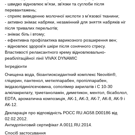
- швидко відновлює м'язи, зв'язки та суглоби після
перевантажень;
- сприяє виведенню молочної кислоти з м'язової тканини;
- активно знімає набряки, незамінний для зняття набряків ніг
після тривалих перельотів;
- знімає біль і втому;
- ефективна профілактика варикозного розширення вен;
- відновлює здоров'я шкіри після сонячного стресу.
Властивості релаксантного крему відновлювально-
реабілітаційної лінії VIVAX DYNAMIC
Інгредієнти
Очищена вода, біоантиоксидантний комплекс Neovitin®,
гліцерин, пантенол, метилпарабен, пропілпарабен,
імідазолідинілсечовина, сополімер акрилатів і C 10-30
алкілакрилату, триетаноламін, диметикон, ментол, бісаболол,
EDTA, ароматична композиція, AK-1, AK-3, АК-7, АК-8, АК-9 і
АК-12.
Декларація про відповідність РОСС RU.AG58.D00186 від
02.02.2012.
Антидопінговий сертифікат А.0011.RU.2014.
Спосіб застосування