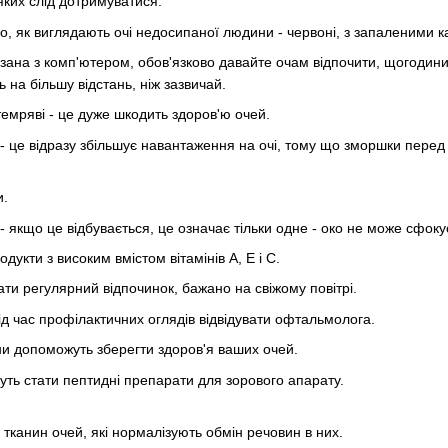
яких слід дотримуватися:
мо, як виглядають очі недосипаної людини - червоні, з запаленими 
зана з комп'ютером, обов'язково давайте очам відпочити, щогодини
 на більшу відстань, ніж зазвичай.
 темряві - це дуже шкодить здоров'ю очей.
і - це відразу збільшує навантаження на очі, тому що зморшки перед
и.
 якщо це відбувається, це означає тільки одне - око не може сфокус
одукти з високим вмістом вітамінів А, Е і С.
ати регулярний відпочинок, бажано на свіжому повітрі.
ід час профілактичних оглядів відвідувати офтальмолога.
ни допоможуть зберегти здоров'я ваших очей.
ть стати пептидні препарати для зорового апарату.
з тканин очей, які нормалізують обмін речовин в них.