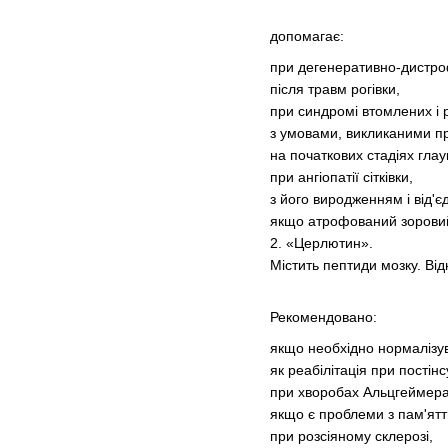
допомагає:
при дегенеративно-дистроф
після травм рогівки,
при синдромі втомлених і 
з умовами, викликаними п
на початкових стадіях глау
при ангіопатії сітківки,
з його виродженням і від'
якщо атрофований зорови
2. «Церлютин».
Містить пептиди мозку. Ві
Рекомендовано:
якщо необхідно нормалізув
як реабілітація при постін
при хворобах Альцгеймера 
якщо є проблеми з пам'ятт
при розсіяному склерозі,