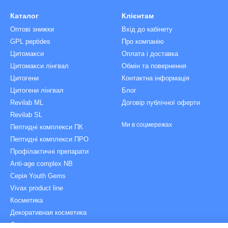
Каталог
Клієнтам
Оптові знижки
Вхід до кабінету
GPL peptides
Про компанію
Цитомакси
Оплата і доставка
Цитомакси лінгвал
Обмін та повернення
Цитогени
Контактна інформація
Цитогени лінгвал
Блог
Revilab ML
Договір публічної оферти
Revilab SL
Ми в соцмережах
Пептидні комплекси ПК
Пептидні комплекси ПРО
Профілактичні препарати
Anti-age complex NB
Серія Youth Gems
Vivax product line
Косметика
Декоративная косметика
Догляд за порожниною рота