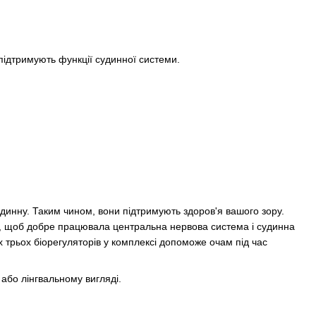
 підтримують функції судинної системи.
судинну. Таким чином, вони підтримують здоров'я вашого зору.
но, щоб добре працювала центральна нервова система і судинна
х трьох біорегуляторів у комплексі допоможе очам під час
або лінгвальному вигляді.