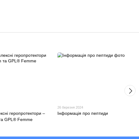
4
26 березня 2024
ксні геропротектори –
Інформація про пептиди
та GPL® Femme