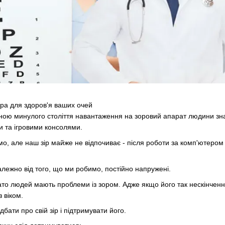
ра для здоров'я ваших очей
иною минулого століття навантаження на зоровий апарат людини зна
 та ігровими консолями.
о, але наш зір майже не відпочиває - після роботи за комп'ютером
алежно від того, що ми робимо, постійно напружені.
ато людей мають проблеми із зором. Адже якщо його так нескінченн
з віком.
дбати про свій зір і підтримувати його.