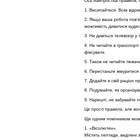
Ось найпростіші правила, 
1. Висипайтеся. Всім відо
2. Якщо ваша робота пов'я
можливість дивитися кудись
3. Не дивіться телевізор у
4. Не читайте в транспорт
фіксувати.
5. Також не читайте лежач
6. Перестаньте жмуритися -
7. Додайте в свій раціон пр
8. Подумайте, як організув
9. Нарешті, не забувайте п
Це прості правила, але во
Ще одним помічником можу
1. «Вісолютен».
Містить пептиди, виділені 