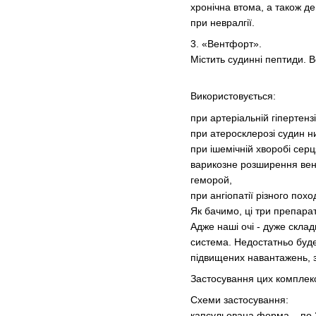
хронічна втома, а також де
при невралгії.
3. «Вентфорт».
Містить судинні пептиди. 
Використовується:
при артеріальній гіпертензі
при атеросклерозі судин ни
при ішемічній хворобі серц
варикозне розширення вен
геморой,
при ангіопатії різного пох
Як бачимо, ці три препарат
Адже наші очі - дуже скла
система. Недостатньо буде 
підвищених навантажень, зн
Застосування цих комплекс
Схеми застосування:
капсульована форма – по 2