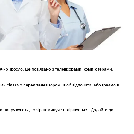
чно зросло. Це пов’язано з телевізорами, комп’ютерами,
 ми сідаємо перед телевізором, щоб відпочити, або граємо в
о напружувати, то зір неминуче погіршується. Додайте до