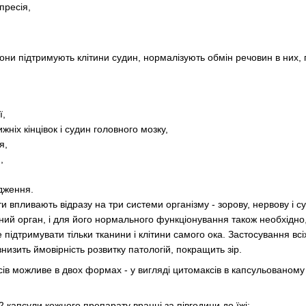
пресія,
Вони підтримують клітини судин, нормалізують обмін речовин в них,
ї,
жніх кінцівок і судин головного мозку,
я,
,
одження.
и впливають відразу на три системи організму - зорову, нервову і 
дний орган, і для його нормального функціонування також необхід
підтримувати тільки тканини і клітини самого ока. Застосування всі
изить ймовірність розвитку патологій, покращить зір.
ів можливе в двох формах - у вигляді цитомаксів в капсульованому 
 капсули кожного препарату вранці за півгодини до їжі;