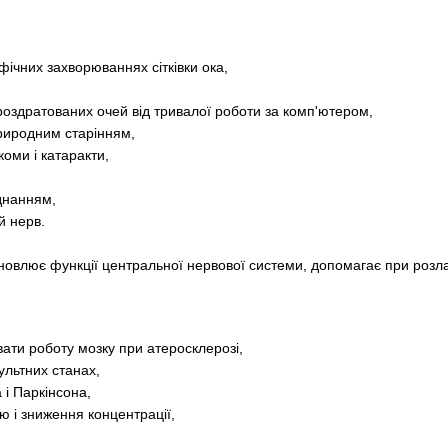
ічних захворюваннях сітківки ока,
роздратованих очей від тривалої роботи за комп'ютером,
риродним старінням,
коми і катаракти,
єднанням,
й нерв.
дновлює функції центральної нервової системи, допомагає при розла
ати роботу мозку при атеросклерозі,
сультних станах,
і Паркінсона,
ю і зниження концентрації,